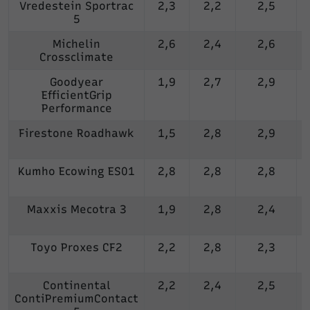
Vredestein Sportrac
2,3
2,2
2,5
5
Michelin
2,6
2,4
2,6
Crossclimate
Goodyear
1,9
2,7
2,9
EfficientGrip
Performance
Firestone Roadhawk
1,5
2,8
2,9
Kumho Ecowing ES01
2,8
2,8
2,8
Maxxis Mecotra 3
1,9
2,8
2,4
Toyo Proxes CF2
2,2
2,8
2,3
Continental
2,2
2,4
2,5
ContiPremiumContact