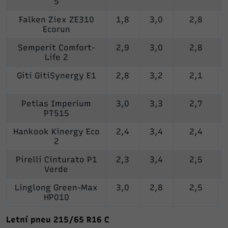
5
Falken Ziex ZE310
1,8
3,0
2,8
Ecorun
Semperit Comfort-
2,9
3,0
2,8
Life 2
Giti GitiSynergy E1
2,8
3,2
2,1
Petlas Imperium
3,0
3,3
2,7
PT515
Hankook Kinergy Eco
2,4
3,4
2,4
2
Pirelli Cinturato P1
2,3
3,4
2,5
Verde
Linglong Green-Max
3,0
2,8
2,5
HP010
Letní pneu 215/65 R16 C