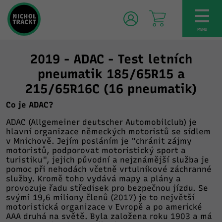
TOG
NAV
MENU
2019 - ADAC - Test letních
pneumatik 185/65R15 a
215/65R16C (16 pneumatik)
Co je ADAC?
ADAC (Allgemeiner deutscher Automobilclub) je
hlavní organizace německých motoristů se sídlem
v Mnichově. Jejím posláním je "chránit zájmy
motoristů, podporovat motoristický sport a
turistiku", jejich původní a nejznámější služba je
pomoc při nehodách včetně vrtulníkové záchranné
služby. Kromě toho vydává mapy a plány a
provozuje řadu středisek pro bezpečnou jízdu. Se
svými 19,6 miliony členů (2017) je to největší
motoristická organizace v Evropě a po americké
AAA druhá na světě. Byla založena roku 1903 a má