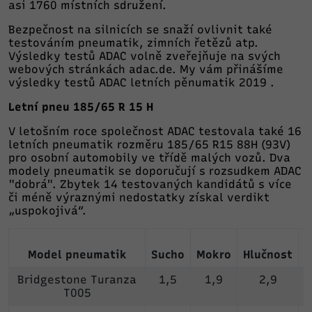
asi 1760 místních sdružení.
Bezpečnost na silnicích se snaží ovlivnit také
testováním pneumatik, zimních řetězů atp.
Výsledky testů ADAC volně zveřejňuje na svých
webových stránkách
adac.de.
My vám přinášíme
výsledky testů ADAC letních pěnumatik 2019 .
Letní pneu 185/65 R 15 H
V letošním roce společnost ADAC testovala také 16
letních pneumatik rozměru 185/65 R15 88H (93V)
pro osobní automobily ve třídě malých vozů. Dva
modely pneumatik se doporučují s rozsudkem ADAC
"dobrá". Zbytek 14 testovaných kandidátů s více
či méně výraznými nedostatky získal verdikt
„uspokojivá“.
Model pneumatik
Sucho
Mokro
Hlučnost
S
Bridgestone Turanza
1,5
1,9
2,9
T005