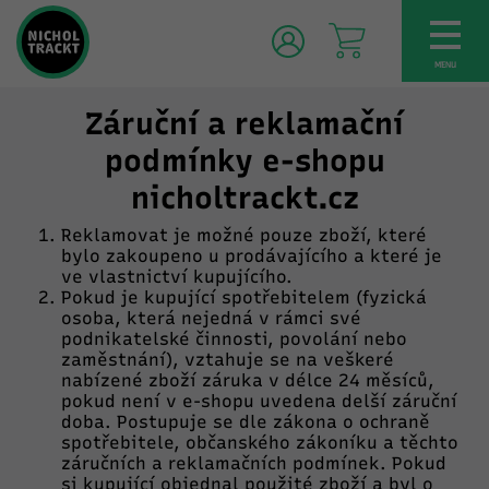
TOG
NAV
MENU
Záruční a reklamační
podmínky e-shopu
nicholtrackt.cz
Reklamovat je možné pouze zboží, které
bylo zakoupeno u prodávajícího a které je
ve vlastnictví kupujícího.
Pokud je kupující spotřebitelem (fyzická
osoba, která nejedná v rámci své
podnikatelské činnosti, povolání nebo
zaměstnání), vztahuje se na veškeré
nabízené zboží záruka v délce 24 měsíců,
pokud není v e-shopu uvedena delší záruční
doba. Postupuje se dle zákona o ochraně
spotřebitele, občanského zákoníku a těchto
záručních a reklamačních podmínek. Pokud
si kupující objednal použité zboží a byl o