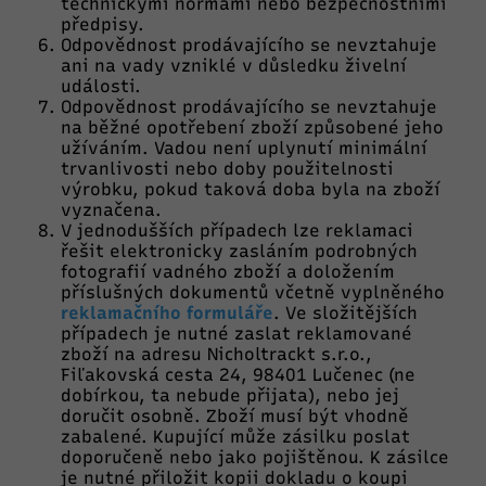
technickými normami nebo bezpečnostními
předpisy.
Odpovědnost prodávajícího se nevztahuje
ani na vady vzniklé v důsledku živelní
události.
Odpovědnost prodávajícího se nevztahuje
na běžné opotřebení zboží způsobené jeho
užíváním. Vadou není uplynutí minimální
trvanlivosti nebo doby použitelnosti
výrobku, pokud taková doba byla na zboží
vyznačena.
V jednodušších případech lze reklamaci
řešit elektronicky zasláním podrobných
fotografií vadného zboží a doložením
příslušných dokumentů včetně vyplněného
reklamačního formuláře
. Ve složitějších
případech je nutné zaslat reklamované
zboží na adresu Nicholtrackt s.r.o.,
Fiľakovská cesta 24, 98401 Lučenec (ne
dobírkou, ta nebude přijata), nebo jej
doručit osobně. Zboží musí být vhodně
zabalené. Kupující může zásilku poslat
doporučeně nebo jako pojištěnou. K zásilce
je nutné přiložit kopii dokladu o koupi