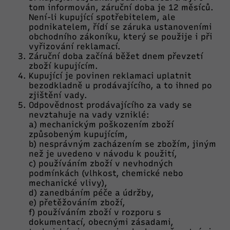
tom informován, záruční doba je 12 měsíců.
Není-li kupující spotřebitelem, ale
podnikatelem, řídí se záruka ustanoveními
obchodního zákoníku, který se použije i při
vyřizování reklamací.
Záruční doba začíná běžet dnem převzetí
zboží kupujícím.
Kupující je povinen reklamaci uplatnit
bezodkladně u prodávajícího, a to ihned po
zjištění vady.
Odpovědnost prodávajícího za vady se
nevztahuje na vady vzniklé:
a) mechanickým poškozením zboží
způsobeným kupujícím,
b) nesprávným zacházením se zbožím, jiným
než je uvedeno v návodu k použití,
c) používáním zboží v nevhodných
podmínkách (vlhkost, chemické nebo
mechanické vlivy),
d) zanedbáním péče a údržby,
e) přetěžováním zboží,
f) používáním zboží v rozporu s
dokumentací, obecnými zásadami,