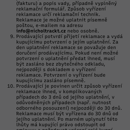
(fakturu) a popis vady, případně vyplněný
reklamační formulář. Způsob vyřízení
reklamace určí reklamační technik.
Reklamace je možné uplatnit písemně
poštou, e-mailem na adresu
info
@nicholtrackt.cz
nebo osobně.
Prodávající potvrdí přijetí reklamace a vydá
kupujícímu potvrzení o jejím uplatnění. Za
den uplatnění reklamace se považuje den
doručení prodávajícímu. Pokud není možné
potvrzení o uplatnění předat ihned, musí
být zasláno bez zbytečného odkladu,
nejpozději s dokladem o vyřízení
reklamace. Potvrzení o vyřízení bude
kupujícímu zasláno písemně.
Prodávající je povinen určit způsob vyřízení
reklamace ihned, v komplikovaných
případech do 3 dnů od jejího uplatnění, v
odůvodněných případech (např. nutnost
odborného posouzení) nejpozději do 30 dnů.
Reklamace musí být vyřízena do 30 dnů od
jejího uplatnění. Po marném uplynutí této
lhůty má kupující právo odstoupit od