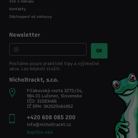
Vše o nákupu
Kontakty
Odstoupení od smlouvy
Newsletter
OK
Posíláme pouze praktické tipy a výjimečné
akce.
Lze kdykoli zrušit.
Nicholtrackt, s.r.o.
Fiľakovská cesta 3275/24,
984 01 Lučenec, Slovensko
IČO: 31583466
IČ DPH: SK2020464952
+420 608 085 200
info@nicholtrackt.cz
Napište nám