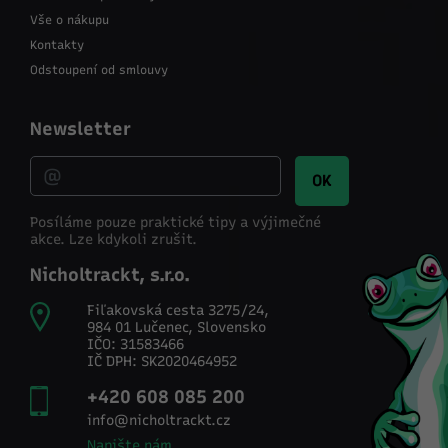
Vše o nákupu
Kontakty
Odstoupení od smlouvy
Newsletter
OK
Posíláme pouze praktické tipy a výjimečné
akce.
Lze kdykoli zrušit.
Nicholtrackt, s.r.o.
Fiľakovská cesta 3275/24,
984 01 Lučenec, Slovensko
IČO: 31583466
IČ DPH: SK2020464952
+420 608 085 200
info@nicholtrackt.cz
Napište nám