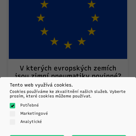
V kterých evropských zemích
jsou zimní pneumatiky povinné?
Tento web využívá cookies.
Cookies používáme ke zkvalitnění našich služeb. Vyberte
Při jízdě přes hranice nebo při plánování
prosím, které cookies můžeme používat.
zimní cesty po Evropě není vždy jasné,
Potřebné
jakou výbavu pneumatik byste měli mít.
Zde je přehled...
Marketingové
Analytické
PŘEJDI NA ČLÁNEK