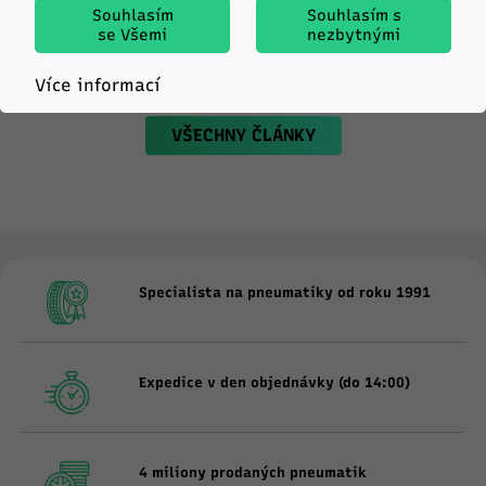
Souhlasím
Souhlasím s
se Všemi
nezbytnými
Více informací
VŠECHNY ČLÁNKY
Specialista na pneumatiky od roku 1991
Expedice v den objednávky (do 14:00)
4 miliony prodaných pneumatik