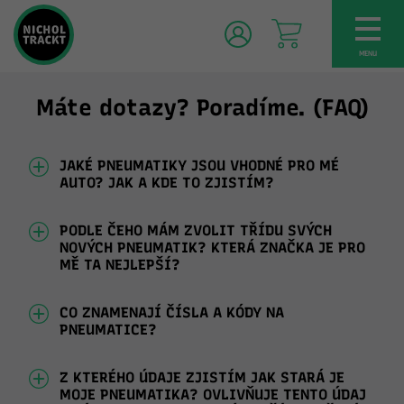
TOG
NAV
MENU
Máte dotazy? Poradíme. (FAQ)
JAKÉ PNEUMATIKY JSOU VHODNÉ PRO MÉ
AUTO? JAK A KDE TO ZJISTÍM?
PODLE ČEHO MÁM ZVOLIT TŘÍDU SVÝCH
NOVÝCH PNEUMATIK? KTERÁ ZNAČKA JE PRO
MĚ TA NEJLEPŠÍ?
CO ZNAMENAJÍ ČÍSLA A KÓDY NA
PNEUMATICE?
Z KTERÉHO ÚDAJE ZJISTÍM JAK STARÁ JE
MOJE PNEUMATIKA? OVLIVŇUJE TENTO ÚDAJ