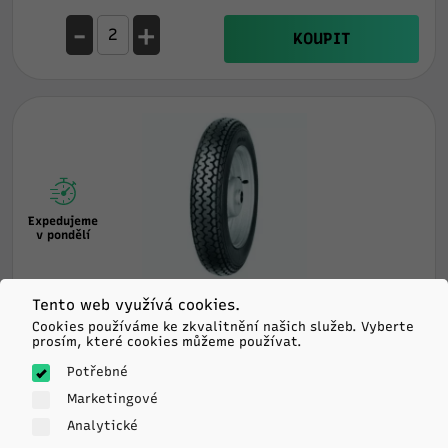
-
+
KOUPIT
Expedujeme
v pondělí
Mitas
Tento web využívá cookies.
S-05 E D
Cookies používáme ke zkvalitnění našich služeb. Vyberte
prosím, které cookies můžeme používat.
3.5/R12 64J TT
Potřebné
?
?
?db
Marketingové
Analytické
764
Kč/ks