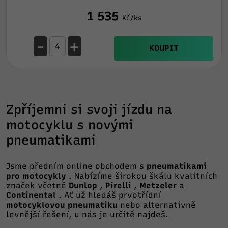
1 535
Kč/ks
-
+
KOUPIT
Zpříjemni si svoji jízdu na
motocyklu s novými
pneumatikami
Jsme předním online obchodem s
pneumatikami
pro motocykly
. Nabízíme širokou škálu kvalitních
značek včetně
Dunlop
,
Pirelli
,
Metzeler
a
Continental
. Ať už hledáš prvotřídní
motocyklovou pneumatiku
nebo alternativně
levnější řešení, u nás je určitě najdeš.