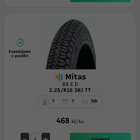
Expedujeme
v pondělí
Mitas
B8 E D
2.25/R16 38J TT
?
?
?db
468
Kč/ks
-
+