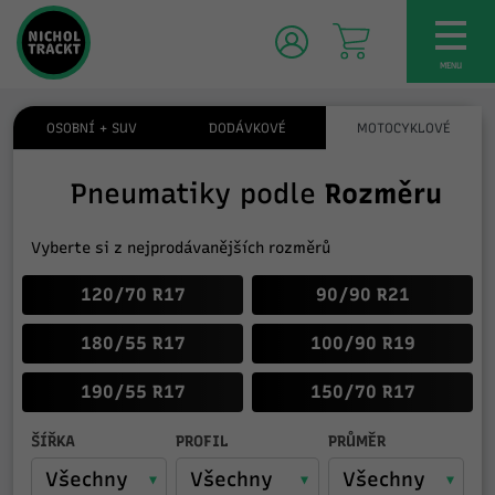
TOG
NAV
MENU
OSOBNÍ + SUV
DODÁVKOVÉ
MOTOCYKLOVÉ
Pneumatiky podle
Rozměru
Vyberte si z nejprodávanějších rozměrů
120/70 R17
90/90 R21
180/55 R17
100/90 R19
190/55 R17
150/70 R17
ŠÍŘKA
PROFIL
PRŮMĚR