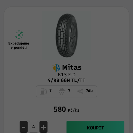
Expedujeme
v pondělí
Mitas
B13 E D
4/R8 66N TL/TT
?
?
?db
580
Kč/ks
-
+
KOUPIT