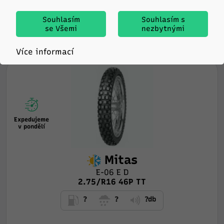
Souhlasím
Souhlasím s
-
+
KOUPIT
se Všemi
nezbytnými
Více informací
Expedujeme
v pondělí
Mitas
E-06 E D
2.75/R16 46P TT
?
?
?db