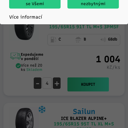
se Všemi
nezbytnými
Sailun
Více informací
ICE BLAZER ALPINE 2
195/65R15 91T TL M+S 3PMSF
C
B
68db
Expedujeme
1 004
v pondělí
Více než 20
Kč/ks
ks
Skladem
-
+
KOUPIT
Sailun
ICE BLAZER ALPINE+
195/65R15 95T TL XL M+S