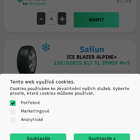
Kč/ks
ks
Skladem
-
+
KOUPIT
Sailun
ICE BLAZER ALPINE+
195/65R15 91T TL 3PMSF M+S
D
C
72db
Tento web využívá cookies.
Cookies používáme ke zkvalitnění našich služeb. Vyberte
prosím, které cookies můžeme používat.
Expedujeme
948
v pondělí
Potřebné
Více než 20
Kč/ks
ks
Skladem
Marketingové
Analytické
-
+
KOUPIT
Souhlasím
Souhlasím s