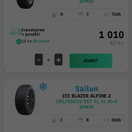
3PMSF
D
C
72db
Expedujeme
1 010
v pondělí
10 ks
Skladem
Kč/ks
-
+
KOUPIT
Sailun
ICE BLAZER ALPINE 2
195/65R15 95T TL XL M+S
3PMSF
C
B
68db