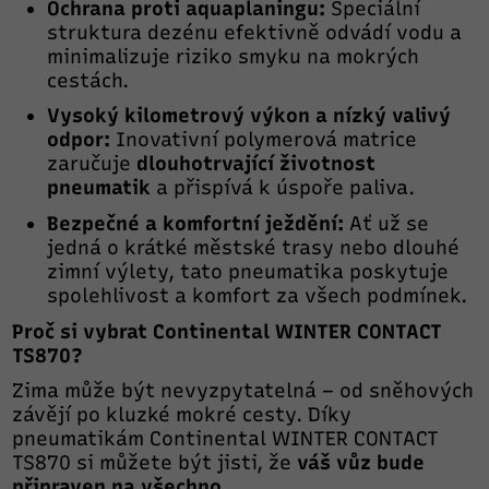
Ochrana proti aquaplaningu:
Speciální
struktura dezénu efektivně odvádí vodu a
minimalizuje riziko smyku na mokrých
cestách.
Vysoký kilometrový výkon a nízký valivý
odpor:
Inovativní polymerová matrice
zaručuje
dlouhotrvající životnost
pneumatik
a přispívá k úspoře paliva.
Bezpečné a komfortní ježdění:
Ať už se
jedná o krátké městské trasy nebo dlouhé
zimní výlety, tato pneumatika poskytuje
spolehlivost a komfort za všech podmínek.
Proč si vybrat Continental WINTER CONTACT
TS870?
Zima může být nevyzpytatelná – od sněhových
závějí po kluzké mokré cesty. Díky
pneumatikám Continental WINTER CONTACT
TS870 si můžete být jisti, že
váš vůz bude
připraven na všechno.