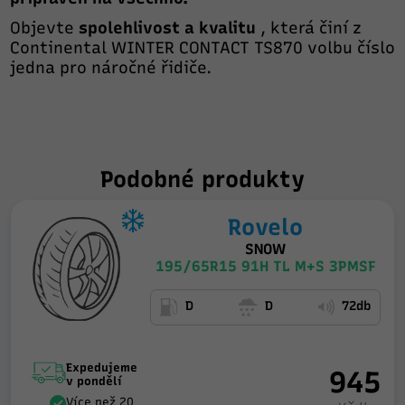
Objevte
spolehlivost a kvalitu
, která činí z
Continental WINTER CONTACT TS870 volbu číslo
jedna pro náročné řidiče.
Podobné produkty
Rovelo
SNOW
195/65R15 91H TL M+S 3PMSF
D
D
72db
Expedujeme
945
v pondělí
Více než 20