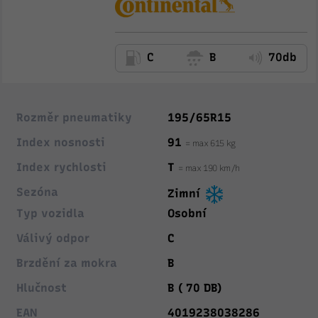
C
B
70db
Rozměr pneumatiky
195/65R15
Index nosnosti
91
= max 615 kg
Index rychlosti
T
= max 190 km/h
Sezóna
Zimní
Typ vozidla
Osobní
Válivý odpor
C
Brzdění za mokra
B
Hlučnost
B ( 70 DB)
EAN
4019238038286