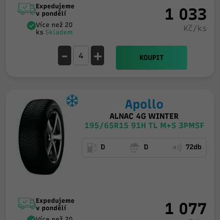
Expedujeme
1 033
v pondělí
Více než 20
Kč/ks
ks
Skladem
-
+
KOUPIT
Apollo
ALNAC 4G WINTER
195/65R15 91H TL M+S 3PMSF
D
D
72db
Expedujeme
1 077
v pondělí
Více než 20