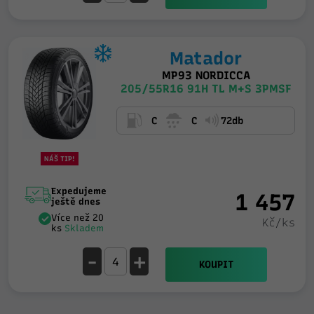
Matador
MP93 NORDICCA
205/55R16 91H TL M+S 3PMSF
C
C
72db
NÁŠ TIP!
Expedujeme
1 457
ještě dnes
Více než 20
Kč/ks
ks
Skladem
-
+
KOUPIT