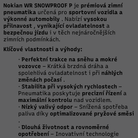
Nokian WR SNOWPROOF P
je
prémiová zimní
pneumatika
určená pro
sportovní vozidla a
výkonné automobily
. Nabízí
vysokou
přilnavost
,
vynikající ovladatelnost
a
bezpečnou jízdu
i v těch nejnáročnějších
zimních podmínkách.
Klíčové vlastnosti a výhody:
·
Perfektní trakce na sněhu a mokré
vozovce
– Krátká brzdná dráha a
spolehlivá ovladatelnost i při
náhlých
změnách počasí
.
·
Stabilita při vysokých rychlostech
–
Pneumatika poskytuje
precizní řízení
a
maximální kontrolu
nad vozidlem.
·
Nízký valivý odpor
– Snížená spotřeba
paliva díky
optimalizované pryžové směsi
.
·
Dlouhá životnost a rovnoměrné
opotřebení
– Inovativní technologie