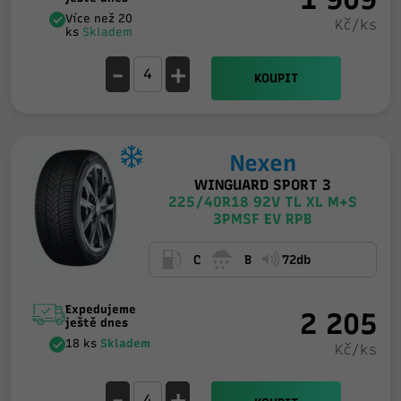
Více než 20
Kč/ks
ks
Skladem
-
+
KOUPIT
Nexen
WINGUARD SPORT 3
225/40R18 92V TL XL M+S
3PMSF EV RPB
C
B
72db
Expedujeme
2 205
ještě dnes
18 ks
Skladem
Kč/ks
-
+