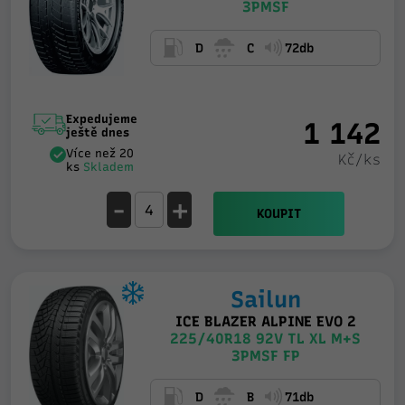
3PMSF
D
C
72db
Expedujeme
1 142
ještě dnes
Více než 20
Kč/ks
ks
Skladem
-
+
KOUPIT
Sailun
ICE BLAZER ALPINE EVO 2
225/40R18 92V TL XL M+S
3PMSF FP
D
B
71db