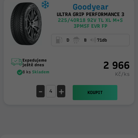
Goodyear
ULTRA GRIP PERFORMANCE 3
225/40R18 92V TL XL M+S
3PMSF EVR FP
D
B
71db
Expedujeme
2 966
ještě dnes
8 ks
Skladem
Kč/ks
-
+
KOUPIT