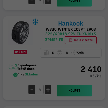
KOUPIT
Hankook
W330 WINTER ICEPT EVO3
225/40R18 92V TL XL M+S
3PMSF FR
Top 3 v testu
NÁŠ TIP!
D
B
72db
Expedujeme
2 410
ještě dnes
4 ks
Skladem
Kč/ks
-
+
KOUPIT