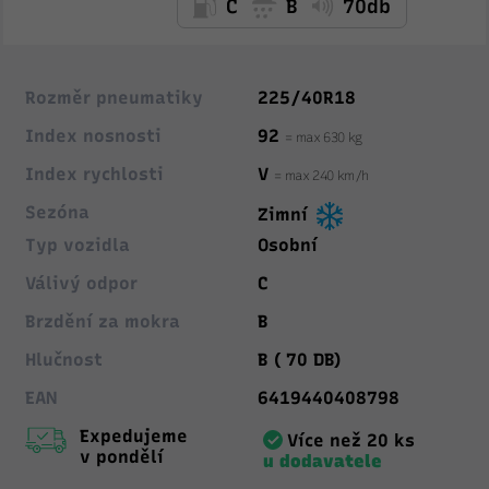
C
B
70db
Rozměr pneumatiky
225/40R18
Index nosnosti
92
= max 630 kg
Index rychlosti
V
= max 240 km/h
Sezóna
Zimní
Typ vozidla
Osobní
Válivý odpor
C
Brzdění za mokra
B
Hlučnost
B ( 70 DB)
EAN
6419440408798
Expedujeme
Více než 20 ks
v pondělí
u dodavatele