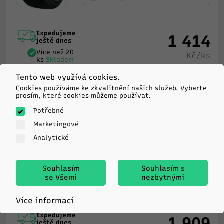
Expedujeme
1 414
ještě dnes
Více než 20
Kč/ks
ks
Skladem
Tento web využívá cookies.
-
+
KOUPIT
Cookies používáme ke zkvalitnění našich služeb. Vyberte
prosím, které cookies můžeme používat.
Potřebné
Marketingové
Matador
Analytické
MP93 NORDICCA
225/40R18 92V TL XL M+S
3PMSF FR
Souhlasím
Souhlasím s
se Všemi
nezbytnými
C
C
72db
Více informací
Expedujeme
1 909
ještě dnes