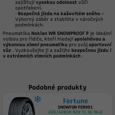
zajišťují
vysokou odolnost
vůči
opotřebení.
·
Bezpečná jízda na kašovitém sněhu
–
Výborný záběr a stabilita v náročných
podmínkách.
Pneumatika
Nokian WR SNOWPROOF P
je ideální
volbou pro řidiče, kteří hledají
spolehlivou a
výkonnou zimní pneumatiku
pro svůj
sportovní
vůz
. Vyzkoušejte ji a zažijte
bezpečnou jízdu i
v extrémních zimních podmínkách
.
Podobné produkty
Fortune
SNOWFUN FSR901
225/40R18 92V TL XL M+S